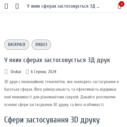
0
У яких сферах застосовується 3Д друк
Sign in
BACKPACK
ЛІКБЕЗ
У яких сферах застосовується 3Д друк
Remember me
Lost password?
Drukar
6 Серпня, 2024
3D друк є інноваційною технологією, яка знаходить застосування в
LOG IN
багатьох сферах. Його універсальність та ефективність відкриває
нові можливості для різноманітних галузей. Давайте розглянемо
CREATE AN ACCOUNT
основні сфери застосування 3D друку та його особливості.
Сфери застосування 3D друку