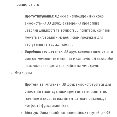
Промисловість
Прототипування
: Однією з найпоширеніших сфер
використання 3D друку є створення прототипів.
Завдяки швидкості та точності 3D принтерів, компанії
можуть виготовляти моделі нових продуктів для
тестування та вдосконалення.
Виробництво деталей
: 3D друк дозволяє виготовляти
складні компоненти машин та механізмів, які важко або
неможливо створити традиційними методами.
Медицина
Протези та імпланти
: 3D друк використовується для
створення індивідуальних протезів та імплантів, які
ідеально підходять пацієнтам. Це значно підвищує
комфорт і функціональність.
Біодрук
: Одна з найбільш інноваційних галузей, де 3D