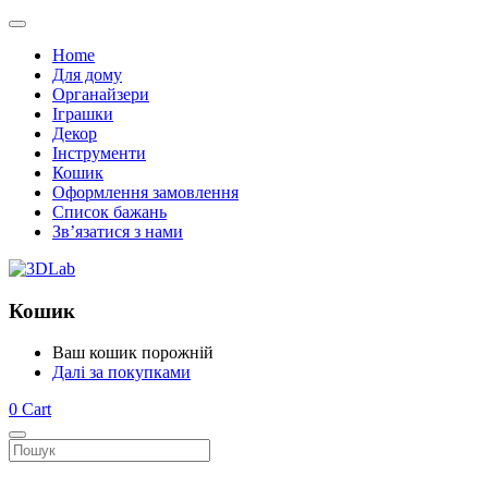
Home
Для дому
Органайзери
Іграшки
Декор
Інструменти
Кошик
Оформлення замовлення
Список бажань
Зв’язатися з нами
Кошик
Ваш кошик порожній
Далі за покупками
0
Cart