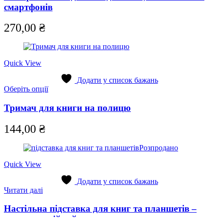
смартфонів
270,00
₴
Quick View
Додати у список бажань
Цей
Оберіть опції
товар
має
Тримач для книги на полицю
кілька
варіантів.
144,00
₴
Параметри
можна
Розпродано
вибрати
на
Quick View
сторінці
товару
Додати у список бажань
Читати далі
Настільна підставка для книг та планшетів –