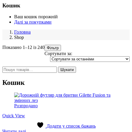
Кошик
Ваш кошик порожній
Далі за покупками
Головна
Shop
Sorted
Показано 1–12 із 240
Фільтр
by
Сортувати за:
latest
Шукати:
Шукати
Кошик
Розпродано
Quick View
Додати у список бажань
Читати далі