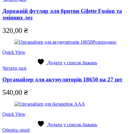
Дорожній футляр для бритви Gilette Fusion та
змінних лез
320,00
₴
Розпродано
Quick View
Додати у список бажань
Читати далі
Органайзер для акумуляторів 18650 на 27 шт
540,00
₴
Quick View
Додати у список бажань
Цей
Оберіть опції