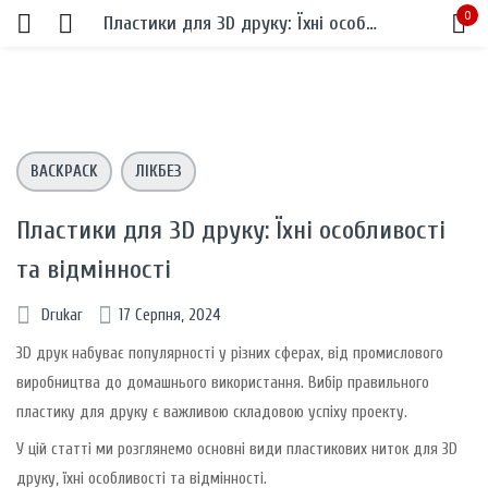
0
Пластики для 3D друку: Їхні особливості та відмінності
Sign in
BACKPACK
ЛІКБЕЗ
Пластики для 3D друку: Їхні особливості
та відмінності
Remember me
Lost password?
Drukar
17 Серпня, 2024
LOG IN
3D друк набуває популярності у різних сферах, від промислового
виробництва до домашнього використання. Вибір правильного
CREATE AN ACCOUNT
пластику для друку є важливою складовою успіху проекту.
У цій статті ми розглянемо основні види пластикових ниток для 3D
друку, їхні особливості та відмінності.