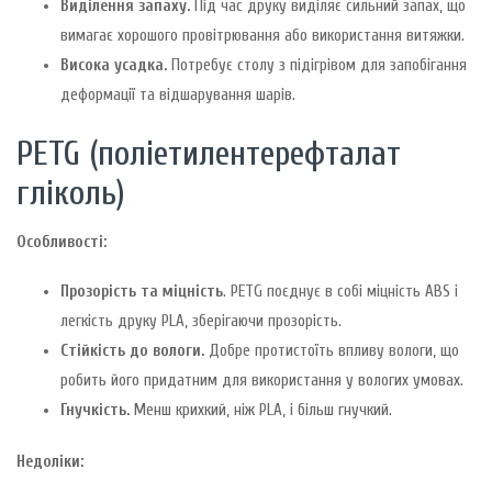
Виділення запаху.
Під час друку виділяє сильний запах, що
вимагає хорошого провітрювання або використання витяжки.
Висока усадка.
Потребує столу з підігрівом для запобігання
деформації та відшарування шарів.
PETG (поліетилентерефталат
гліколь)
Особливості:
Прозорість та міцність
. PETG поєднує в собі міцність ABS і
легкість друку PLA, зберігаючи прозорість.
Стійкість до вологи.
Добре протистоїть впливу вологи, що
робить його придатним для використання у вологих умовах.
Гнучкість.
Менш крихкий, ніж PLA, і більш гнучкий.
Недоліки: