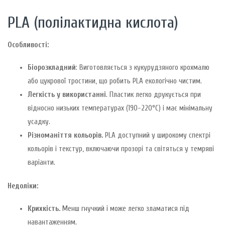
PLA (полілактидна кислота)
Особливості:
Біорозкладний
: Виготовляється з кукурудзяного крохмалю
або цукрової тростини, що робить PLA екологічно чистим.
Легкість у використанні
. Пластик легко друкується при
відносно низьких температурах (190-220°C) і має мінімальну
усадку.
Різноманіття кольорів.
PLA доступний у широкому спектрі
кольорів і текстур, включаючи прозорі та світяться у темряві
варіанти.
Недоліки:
Крихкість.
Менш гнучкий і може легко зламатися під
навантаженням.