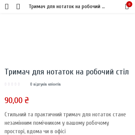
0
Тримач для нотаток на робочий стіл
Sign in
Тримач для нотаток на робочий стіл
Remember me
Lost password?
0
відгуків клієнтів
LOG IN
90,00
₴
CREATE AN ACCOUNT
Стильний та практичний тримач для нотаток стане
незамінним помічником у вашому робочому
просторі, вдома чи в офісі