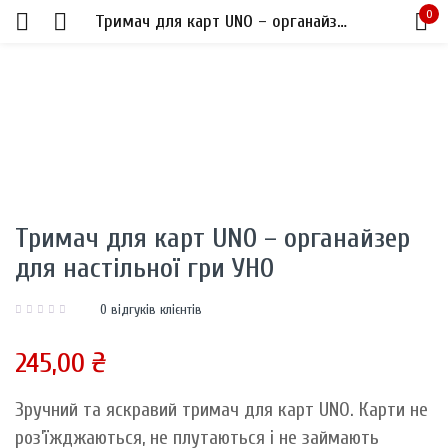
0
Тримач для карт UNO – органайзер для настільної гри УНО
Sign in
Тримач для карт UNO – органайзер
Remember me
Lost password?
для настільної гри УНО
LOG IN
0
відгуків клієнтів
CREATE AN ACCOUNT
245,00
₴
Зручний та яскравий тримач для карт UNO. Карти не
роз’їжджаються, не плутаються і не займають