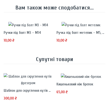
Вам також може сподобатися...
Ручки під болт М3 – М14
Ручка під болт метелик – М5, М6, М8, М10, М12
10,00
₴
10,00
₴
Супутні товари
Кишеньковий ніж брелок
Шаблон для скруглення кутів фрезером 10 – 40 мм
65,00
₴
300,00
₴