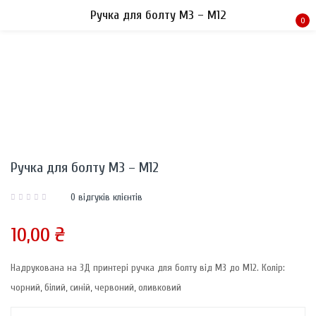
Ручка для болту М3 – М12
0
Sign in
Ручка для болту М3 – М12
Remember me
Lost password?
0
відгуків клієнтів
LOG IN
10,00
₴
CREATE AN ACCOUNT
Надрукована на 3Д принтері ручка для болту від М3 до М12. Колір:
чорний, білий, синій, червоний, оливковий