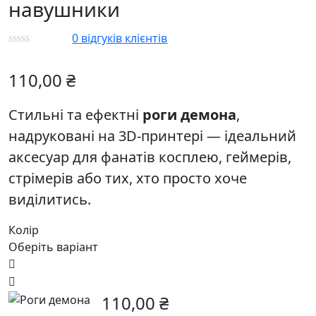
навушники
0
відгуків клієнтів
110,00
₴
Стильні та ефектні
роги демона
,
надруковані на 3D-принтері — ідеальний
аксесуар для фанатів косплею, геймерів,
стрімерів або тих, хто просто хоче
виділитись.
Колір
Оберіть варіант
110,00
₴