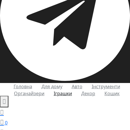
Головна
Для дому
Авто
Інструменти
Органайзери
Іграшки
Декор
Кошик
0