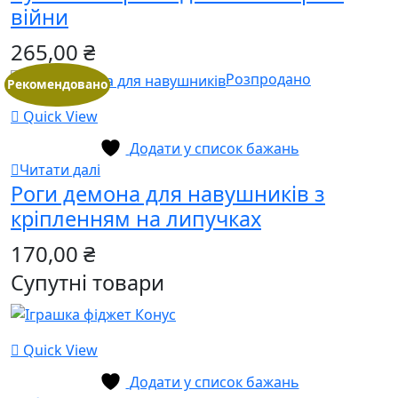
війни
265,00
₴
Розпродано
Рекомендовано
Quick View
Додати у список бажань
Читати далі
Роги демона для навушників з
кріпленням на липучках
170,00
₴
Супутні товари
Quick View
Додати у список бажань