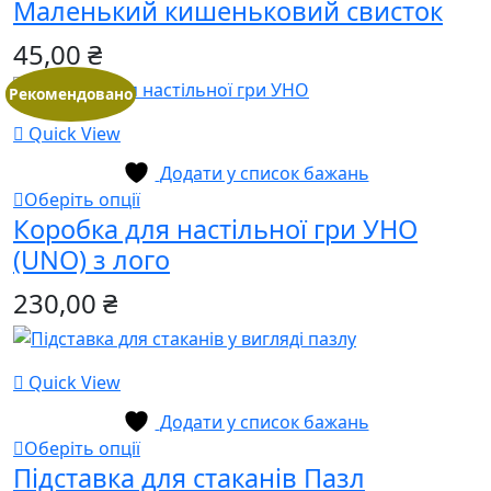
Маленький кишеньковий свисток
товар
має
45,00
₴
кілька
варіантів.
Рекомендовано
Параметри
Quick View
можна
вибрати
Додати у список бажань
на
Цей
Оберіть опції
сторінці
Коробка для настільної гри УНО
товар
товару
має
(UNO) з лого
кілька
230,00
₴
варіантів.
Параметри
можна
Quick View
вибрати
на
Додати у список бажань
сторінці
Цей
Оберіть опції
товару
Підставка для стаканів Пазл
товар