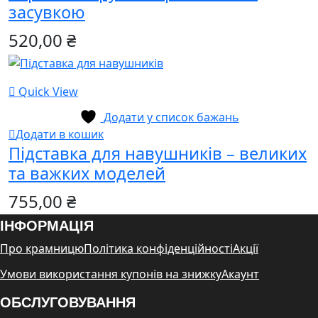
засувкою
520,00
₴
Quick View
Додати у список бажань
Додати в кошик
Підставка для навушників – великих
та важких моделей
755,00
₴
ІНФОРМАЦІЯ
Про крамницю
Політика конфіденційності
Акції
Умови використання купонів на знижку
Акаунт
ОБСЛУГОВУВАННЯ