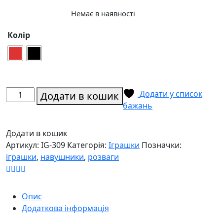
Немає в наявності
Колір
Роги
Додати у список
Додати в кошик
демона
бажань
з
кріпленням
Додати в кошик
на
Артикул:
IG-309
Категорія:
Іграшки
Позначки:
навушники
іграшки
,
навушники
,
розваги
кількість
Опис
Додаткова інформація