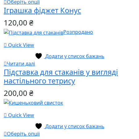
Цей
Оберіть опції
Іграшка фіджет Конус
товар
має
120,00
₴
кілька
варіантів.
Розпродано
Параметри
Quick View
можна
вибрати
Додати у список бажань
на
Читати далі
сторінці
Підставка для стаканів у вигляді
товару
настільного тетрису
200,00
₴
Quick View
Додати у список бажань
Цей
Оберіть опції