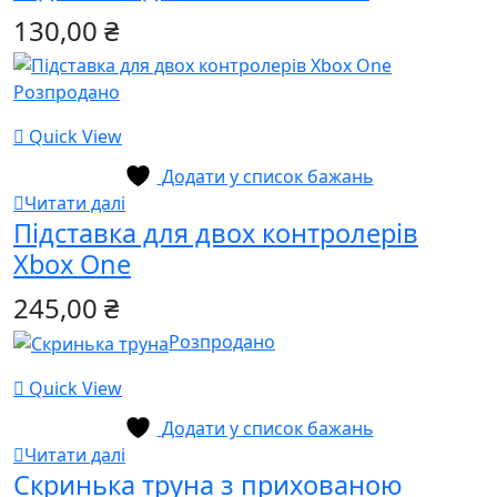
має
130,00
₴
кілька
варіантів.
Параметри
Розпродано
можна
Quick View
вибрати
на
Додати у список бажань
сторінці
Читати далі
товару
Підставка для двох контролерів
Xbox One
245,00
₴
Розпродано
Quick View
Додати у список бажань
Читати далі
Скринька труна з прихованою