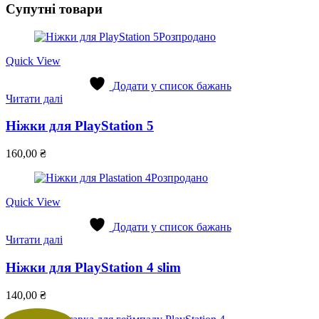
можна
Супутні товари
вибрати
на
Розпродано
сторінці
товару
Quick View
Додати у список бажань
Читати далі
Ніжки для PlayStation 5
160,00
₴
Розпродано
Quick View
Додати у список бажань
Читати далі
Ніжки для PlayStation 4 slim
140,00
₴