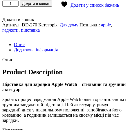
Підставка
Додати в кошик
Додати у список бажань
для
зарядки
Apple
Додати в кошик
Watch
Артикул:
DD-270
Категорія:
Для дому
Позначки:
apple
,
кількість
гаджети
,
підставка
Опис
Додаткова інформація
Опис
Product Description
Підставка для зарядки Apple Watch – стильний та зручний
аксесуар
Зробіть процес заряджання Apple Watch більш організованим і
зручним завдяки цій підставці. Цей аксесуар утримує
зарядний диск у правильному положенні, запобігаючи його
ковзанню, а годинник залишається на своєму місці під час
зарядки.