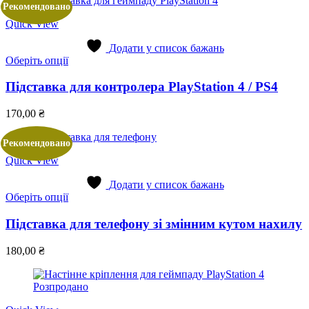
Рекомендовано
Quick View
Додати у список бажань
Цей
Оберіть опції
товар
має
Підставка для контролера PlayStation 4 / PS4
кілька
варіантів.
170,00
₴
Параметри
можна
Рекомендовано
вибрати
на
Quick View
сторінці
товару
Додати у список бажань
Цей
Оберіть опції
товар
має
Підставка для телефону зі змінним кутом нахилу
кілька
варіантів.
180,00
₴
Параметри
можна
вибрати
Розпродано
на
сторінці