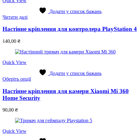
Quick View
товару
Додати у список бажань
Читати далі
Настінне кріплення для контролера PlayStation 4
140,00
₴
Quick View
Додати у список бажань
Цей
Оберіть опції
товар
має
Настінне кріплення для камери Xiaomi Mi 360
кілька
Home Security
варіантів.
Параметри
90,00
₴
можна
вибрати
на
сторінці
Quick View
товару