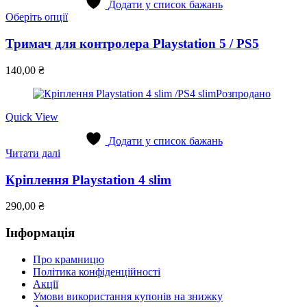
Додати у список бажань
Цей
Оберіть опції
товар
має
Тримач для контролера Playstation 5 / PS5
кілька
варіантів.
140,00
₴
Параметри
можна
Розпродано
вибрати
на
Quick View
сторінці
товару
Додати у список бажань
Читати далі
Кріплення Playstation 4 slim
290,00
₴
Інформація
Про крамницю
Політика конфіденційності
Акції
Умови використання купонів на знижку