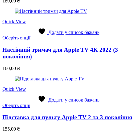
180,00
₴
Quick View
Додати у список бажань
Цей
Оберіть опції
товар
має
Настінний тримач для Apple TV 4K 2022 (3
кілька
покоління)
варіантів.
Параметри
160,00
₴
можна
вибрати
на
сторінці
Quick View
товару
Додати у список бажань
Цей
Оберіть опції
товар
має
Підставка для пульту Apple TV 2 та 3 покоління
кілька
варіантів.
155,00
₴
Параметри