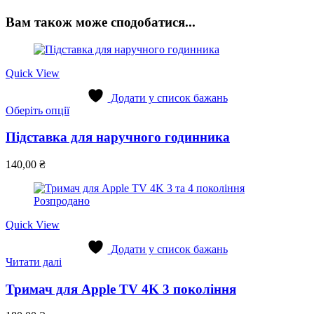
Вам також може сподобатися...
Quick View
Додати у список бажань
Цей
Оберіть опції
товар
має
Підставка для наручного годинника
кілька
варіантів.
140,00
₴
Параметри
можна
вибрати
Розпродано
на
сторінці
Quick View
товару
Додати у список бажань
Читати далі
Тримач для Apple TV 4K 3 покоління