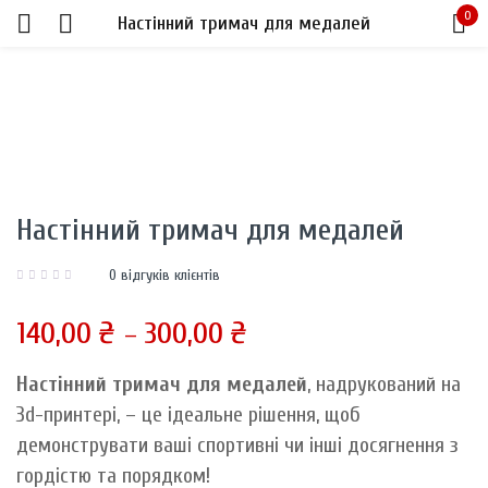
0
Настінний тримач для медалей
Sign in
Настінний тримач для медалей
Remember me
Lost password?
0
відгуків клієнтів
140,00
₴
300,00
₴
LOG IN
–
Настінний тримач для медалей
, надрукований на
CREATE AN ACCOUNT
3d-принтері, – це ідеальне рішення, щоб
демонструвати ваші спортивні чи інші досягнення з
гордістю та порядком!