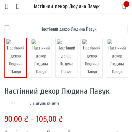
0
Настінний декор Людина Павук
Sign in
Remember me
Lost password?
Настінний декор Людина Павук
LOG IN
0
відгуків клієнтів
CREATE AN ACCOUNT
90,00
₴
105,00
₴
–