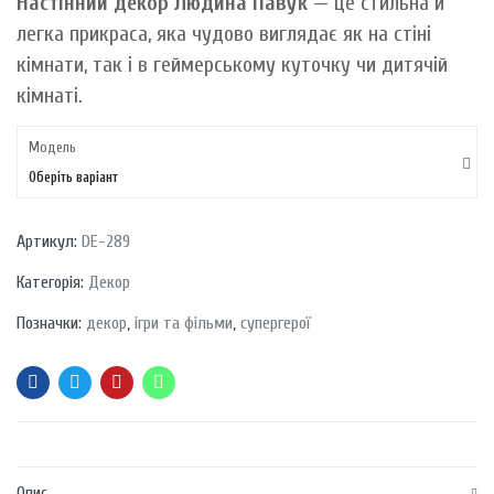
Настінний декор Людина Павук
— це стильна й
легка прикраса, яка чудово виглядає як на стіні
кімнати, так і в геймерському куточку чи дитячій
кімнаті.
Модель
Оберіть варіант
Артикул:
DE-289
Категорія:
Декор
Позначки:
декор
,
ігри та фільми
,
супергерої
Опис