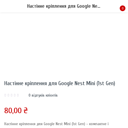
Настінне кріплення для Google Nest Mini (1st Gen)
0
Sign in
Remember me
Lost password?
Настінне кріплення для Google Nest Mini (1st Gen)
LOG IN
0
відгуків клієнтів
CREATE AN ACCOUNT
80,00
₴
Настінне кріплення для Google Nest Mini (1st Gen) – компактне і