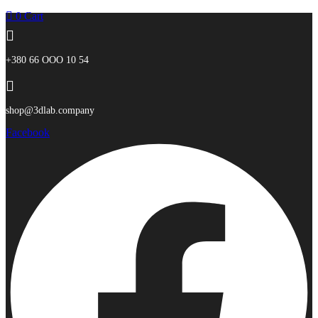
0
Cart
+380 66 ООО 10 54
shop@3dlab.company
Facebook