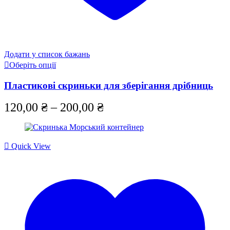
Додати у список бажань
Цей
Оберіть опції
товар
має
Пластикові скриньки для зберігання дрібниць
кілька
варіантів.
Price
120,00
₴
–
200,00
₴
Параметри
можна
range:
вибрати
120,00 ₴
на
сторінці
Quick View
through
товару
200,00 ₴