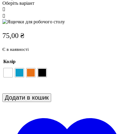
Оберіть варіант
75,00
₴
Є в наявності
Колір
Декоративні
Додати в кошик
ящички
для
робочого
столу
кількість