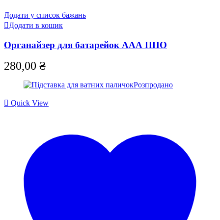
Додати у список бажань
Додати в кошик
Органайзер для батарейок ААА ППО
280,00
₴
Розпродано
Quick View