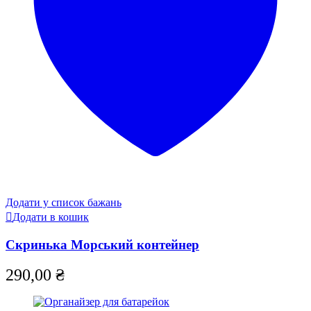
Додати у список бажань
Додати в кошик
Скринька Морський контейнер
290,00
₴