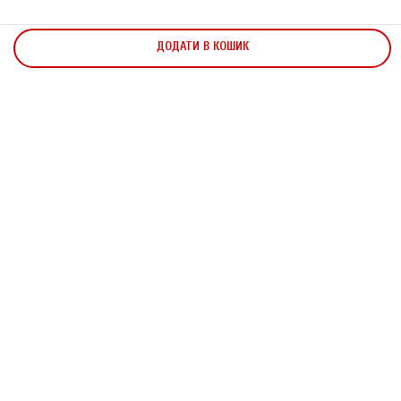
ДОДАТИ В КОШИК
170,00
₴
НЕМАЄ В НАЯВНОСТІ
Модель
M791
M792
M910
M919