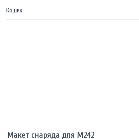
Макет снаряда для M242 Bushmaster 25×137 мм (масштаб 1:1)
Кошик
Ваш кошик порожній
Далі за покупками
Макет снаряда для M242