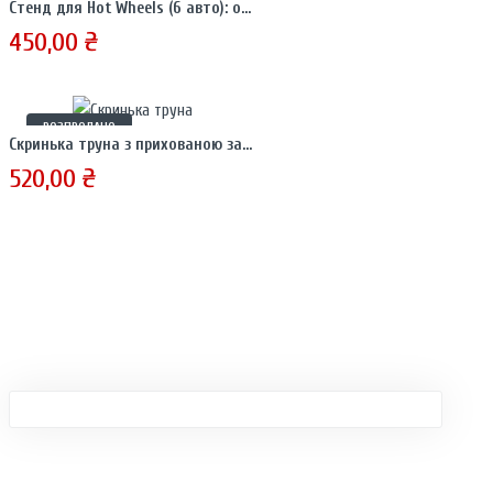
Стенд для Hot Wheels (6 авто): організована колекція на столі або стіні
450,00
₴
РОЗПРОДАНО
Скринька труна з прихованою засувкою
520,00
₴