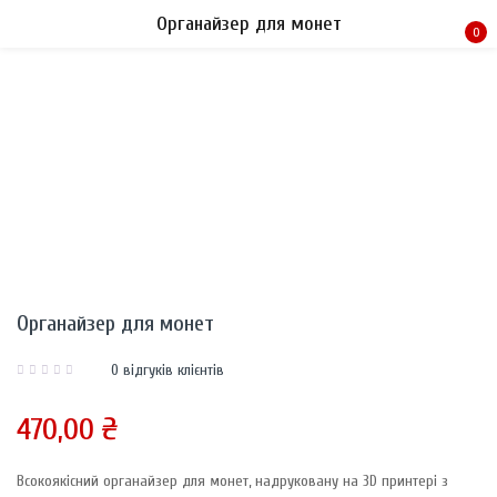
Органайзер для монет
0
Sign in
Remember me
Lost password?
Органайзер для монет
LOG IN
0
відгуків клієнтів
CREATE AN ACCOUNT
470,00
₴
Всокоякісний органайзер для монет, надруковану на 3D принтері з