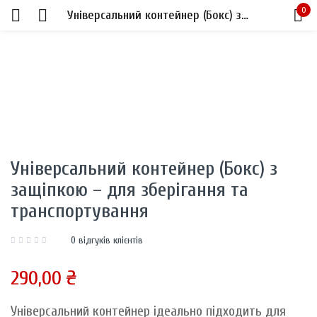
0
Універсальний контейнер (Бокс) з защіпкою – для зберігання та транспортування
Sign in
Універсальний контейнер (Бокс) з
Remember me
Lost password?
защіпкою – для зберігання та
транспортування
LOG IN
0
відгуків клієнтів
CREATE AN ACCOUNT
290,00
₴
Універсальний контейнер ідеально підходить для