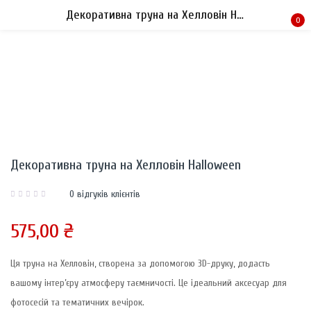
Декоративна труна на Хелловін Halloween
0
Sign in
Декоративна труна на Хелловін Halloween
Remember me
Lost password?
0
відгуків клієнтів
LOG IN
575,00
₴
CREATE AN ACCOUNT
Ця труна на Хелловін, створена за допомогою 3D-друку, додасть
вашому інтер’єру атмосферу таємничості. Це ідеальний аксесуар для
фотосесій та тематичних вечірок.