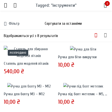
0
Tagged: "інструменти"
Sign in
Фільтр
Відображаються усі з 8 результатів
РОЗПРОДАНО
Ручка для біти-викрутки
Remember me
Lost password?
10,00
₴
Стапель для моделей літаків
540,00
₴
LOG IN
CREATE AN ACCOUNT
Ручка для болту М3 – М12
Ручка під болт метелик – М5, М6, М8, М10, М12
10,00
₴
10,00
₴