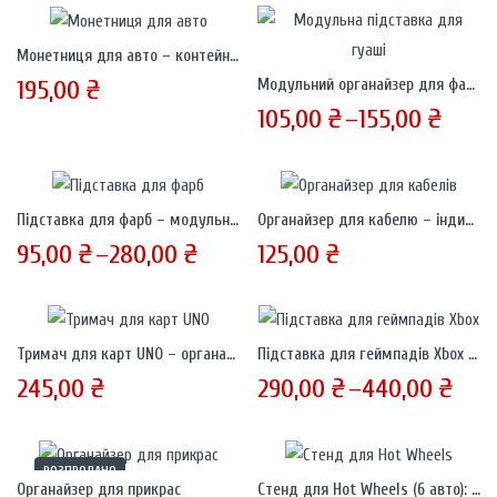
Монетниця для авто – контейнер для українських монет (1–10 грн)
195,00
₴
Модульний органайзер для фарби – органайзер на 9 / 12 / 15 баночок
105,00
₴
–
155,00
₴
Підставка для фарб – модульний органайзер для баночок акрилу, гуаші
Органайзер для кабелю – індивідуальне виготовлення!
95,00
₴
–
280,00
₴
125,00
₴
Тримач для карт UNO – органайзер для настільної гри УНО
Підставка для геймпадів Xbox One Series X/S
245,00
₴
290,00
₴
–
440,00
₴
РОЗПРОДАНО
Органайзер для прикрас
Стенд для Hot Wheels (6 авто): організована колекція на столі або стіні