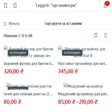
0
Tagged: "органайзери"
Sign in
Фільтр
Показано 1–12 із 68
РОЗПРОДАНО
РОЗПРОДАНО
Remember me
Lost password?
Дорожній футляр для бритви Gilette Fusion та змінних лез
Підставка-органайзер для щіток Oral-B
320,00
₴
345,00
₴
LOG IN
РОЗПРОДАНО
CREATE AN ACCOUNT
Гачки для тенісних ракеток (2 шт)
Модульний органайзер для робочого столу
80,00
₴
85,00
₴
–
210,00
₴