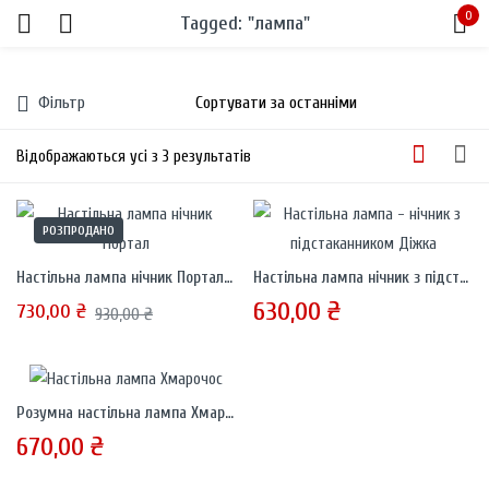
0
Tagged: "лампа"
Sign in
Фільтр
Відображаються усі з 3 результатів
РОЗПРОДАНО
Remember me
Lost password?
Настільна лампа нічник Портал (корпус)
Настільна лампа нічник з підстаканником Діжка
630,00
₴
730,00
₴
930,00
₴
LOG IN
CREATE AN ACCOUNT
Розумна настільна лампа Хмарочос
670,00
₴