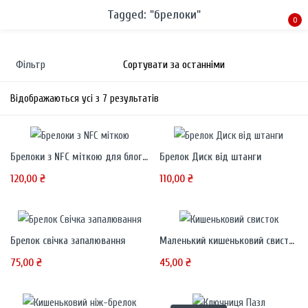
Tagged: "брелоки"
0
Sign in
Фільтр
Відображаються усі з 7 результатів
Брелоки з NFC міткою для блогерів та бізнесу
Брелок Диск від штанги
Remember me
Lost password?
120,00
₴
110,00
₴
LOG IN
Брелок свічка запалювання
Маленький кишеньковий свисток
CREATE AN ACCOUNT
75,00
₴
45,00
₴