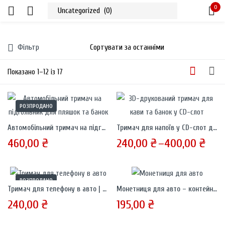
0
Sign in
Фільтр
Показано 1–12 із 17
РОЗПРОДАНО
Remember me
Lost password?
Автомобільний тримач на підголівник для пляшок та банок
Тримач для напоїв у CD-слот для авто – 3D-друкований підстаканник для кави та банок
460,00
₴
240,00
₴
–
400,00
₴
LOG IN
CREATE AN ACCOUNT
РОЗПРОДАНО
Тримач для телефону в авто | Кріплення у CD-привід
Монетниця для авто – контейнер для українських монет (1–10 грн)
240,00
₴
195,00
₴