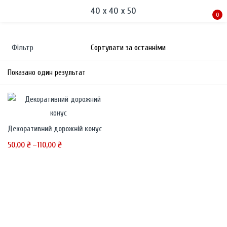
40 х 40 х 50
0
Sign in
Фільтр
Показано один результат
Remember me
Lost password?
Декоративний дорожній конус
50,00
₴
–
110,00
₴
LOG IN
CREATE AN ACCOUNT