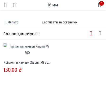
0
16 мм
Sign in
Фільтр
Показано один результат
Remember me
Lost password?
Кріплення камери Xiaomi Mi 360 на поличку
130,00
₴
LOG IN
CREATE AN ACCOUNT