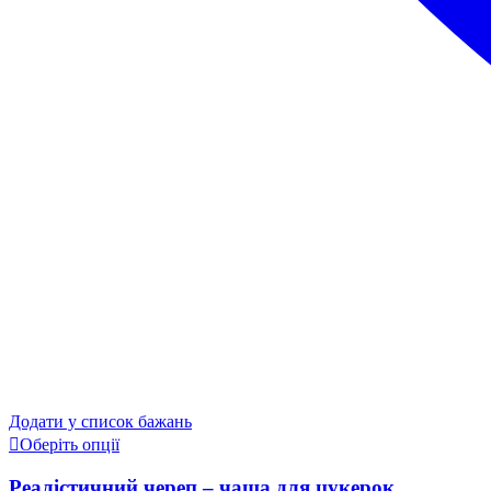
Додати у список бажань
Оберіть опції
Реалістичний череп – чаша для цукерок