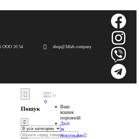
6 ООО 10 54
shop@3dlab.company
0
0
Ваш
Пошук
кошик
порожній
Далі
за
покупками