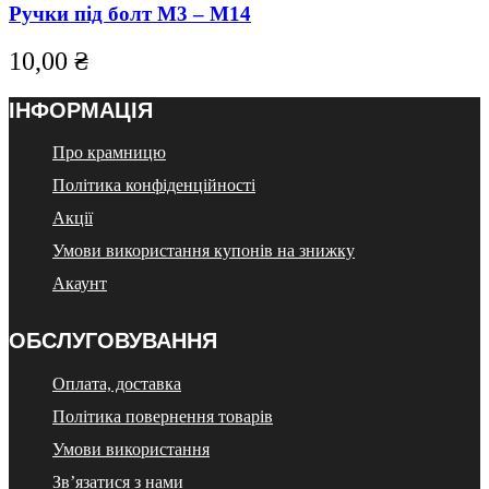
має
Ручки під болт М3 – М14
кілька
варіантів.
10,00
₴
Параметри
можна
вибрати
ІНФОРМАЦІЯ
на
сторінці
Про крамницю
товару
Політика конфіденційності
Акції
Умови використання купонів на знижку
Акаунт
ОБСЛУГОВУВАННЯ
Оплата, доставка
Політика повернення товарів
Умови використання
Зв’язатися з нами