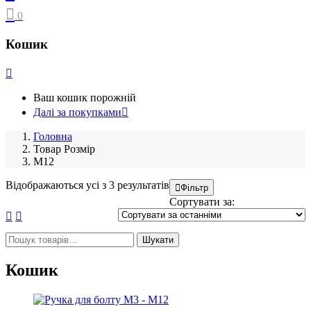
0
Кошик
Ваш кошик порожній
Далі за покупками
Головна
Товар Розмір
М12
Sorted
Відображаються усі з 3 результатів
Фільтр
by
Сортувати за:
latest
Шукати:
Шукати
Кошик