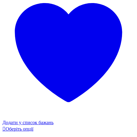
Додати у список бажань
Цей
Оберіть опції
товар