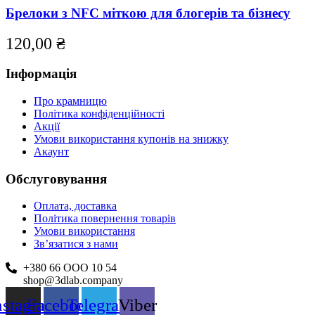
має
Брелоки з NFC міткою для блогерів та бізнесу
кілька
варіантів.
120,00
₴
Параметри
можна
Інформація
вибрати
на
сторінці
Про крамницю
товару
Політика конфіденційності
Акції
Умови використання купонів на знижку
Акаунт
Обслуговування
Оплата, доставка
Політика повернення товарів
Умови використання
Зв’язатися з нами
+380 66 ООО 10 54
shop@3dlab.company
nstagram
Facebook
Telegram
Viber