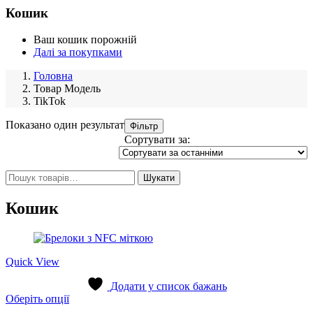
Кошик
Ваш кошик порожній
Далі за покупками
Головна
Товар Модель
TikTok
Показано один результат
Фільтр
Сортувати за:
Шукати:
Шукати
Кошик
Quick View
Додати у список бажань
Цей
Оберіть опції
товар