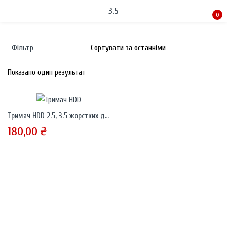
3.5
0
Sign in
Фільтр
Показано один результат
Тримач HDD 2.5, 3.5 жорстких дисків
Remember me
Lost password?
180,00
₴
LOG IN
CREATE AN ACCOUNT