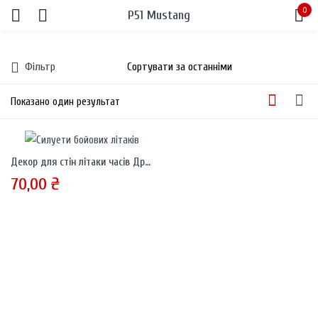
0
P51 Mustang
Sign in
Фільтр
Показано один результат
Декор для стін літаки часів Другої світової
Remember me
Lost password?
70,00
₴
LOG IN
CREATE AN ACCOUNT