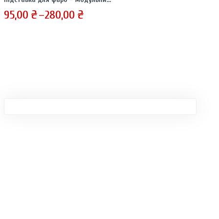
155,00 ₴
95,00
₴
–
280,00
₴
Price
range:
95,00 ₴
through
280,00 ₴
Sign in