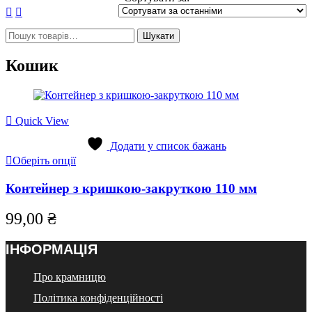
Шукати:
Шукати
Кошик
Quick View
Додати у список бажань
Цей
Оберіть опції
товар
має
Контейнер з кришкою-закруткою 110 мм
кілька
варіантів.
99,00
₴
Параметри
можна
вибрати
ІНФОРМАЦІЯ
на
сторінці
Про крамницю
товару
Політика конфіденційності