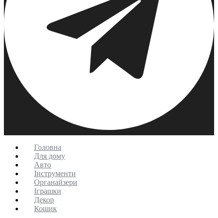
Головна
Для дому
Авто
Інструменти
Органайзери
Іграшки
Декор
Кошик