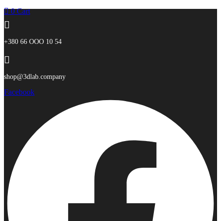
0
Cart
+380 66 ООО 10 54
shop@3dlab.company
Facebook