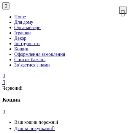
Home
Для дому
Органайзери
Іграшки
Декор
Інструменти
Кошик
Оформлення замовлення
Список бажань
Зв’язатися з нами
Червоний
Кошик
Ваш кошик порожній
Далі за покупками