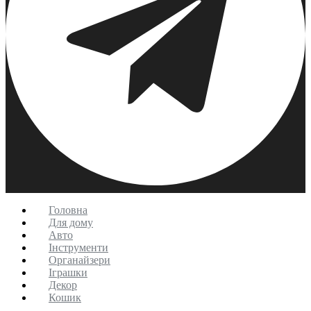
Головна
Для дому
Авто
Інструменти
Органайзери
Іграшки
Декор
Кошик