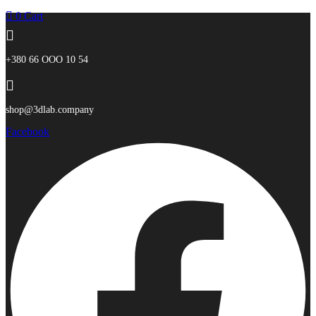
0
Cart
+380 66 ООО 10 54
shop@3dlab.company
Facebook