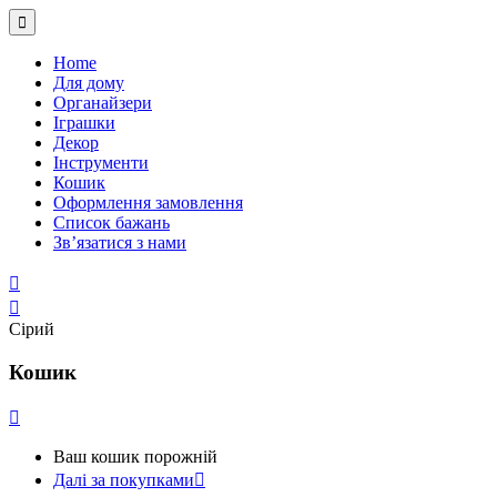
Home
Для дому
Органайзери
Іграшки
Декор
Інструменти
Кошик
Оформлення замовлення
Список бажань
Зв’язатися з нами
Сірий
Кошик
Ваш кошик порожній
Далі за покупками