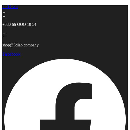
0
Cart
+380 66 ООО 10 54
shop@3dlab.company
Facebook