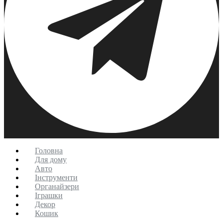
Головна
Для дому
Авто
Інструменти
Органайзери
Іграшки
Декор
Кошик