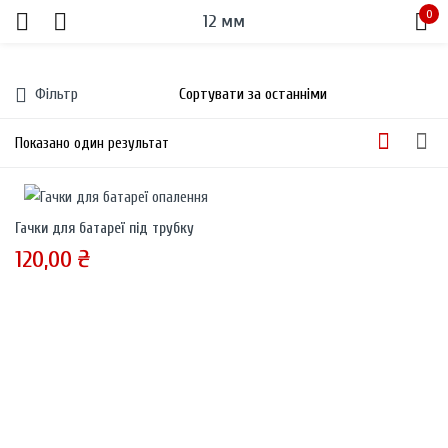
0
12 мм
Sign in
Фільтр
Показано один результат
Гачки для батареї під трубку
Remember me
Lost password?
120,00
₴
LOG IN
CREATE AN ACCOUNT