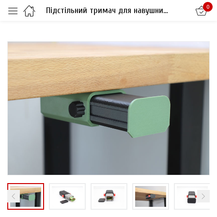
0
Підстільний тримач для навушників з секретною кишенькою
Sign in
Remember me
Lost password?
LOG IN
CREATE AN ACCOUNT