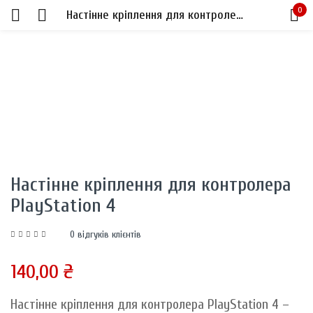
0
Настінне кріплення для контролера PlayStation 4
Sign in
Remember me
Lost password?
Настінне кріплення для контролера
PlayStation 4
LOG IN
0
відгуків клієнтів
CREATE AN ACCOUNT
140,00
₴
Настінне кріплення для контролера PlayStation 4 –